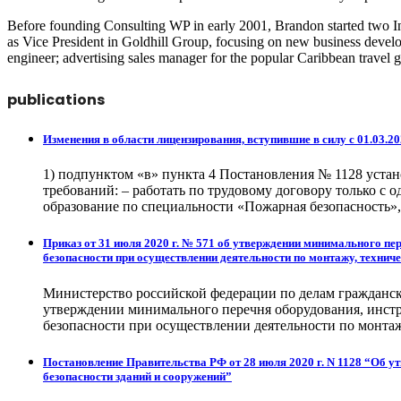
Before founding Consulting WP in early 2001, Brandon started two In
as Vice President in Goldhill Group, focusing on new business develo
engineer; advertising sales manager for the popular Caribbean travel 
publications
Изменения в области лицензирования, вступившие в силу с 01.03.2
1) подпунктом «в» пункта 4 Постановления № 1128 устан
требований: – работать по трудовому договору только 
образование по специальности «Пожарная безопасность»
Приказ от 31 июля 2020 г. № 571 об утверждении минимального пер
безопасности при осуществлении деятельности по монтажу, технич
Министерство российской федерации по делам гражданск
утверждении минимального перечня оборудования, инстру
безопасности при осуществлении деятельности по монта
Постановление Правительства РФ от 28 июля 2020 г. N 1128 “Об у
безопасности зданий и сооружений”