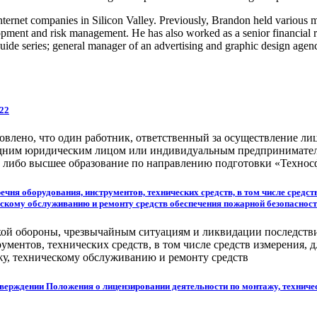
ternet companies in Silicon Valley. Previously, Brandon held various
pment and risk management. He has also worked as a senior financial ri
guide series; general manager of an advertising and graphic design agen
022
овлено, что один работник, ответственный за осуществление лиц
с одним юридическим лицом или индивидуальным предпринимател
, либо высшее образование по направлению подготовки «Технос
ечня оборудования, инструментов, технических средств, в том числе средст
ескому обслуживанию и ремонту средств обеспечения пожарной безопасност
ой обороны, чрезвычайным ситуациям и ликвидации последстви
ментов, технических средств, в том числе средств измерения, д
жу, техническому обслуживанию и ремонту средств
тверждении Положения о лицензировании деятельности по монтажу, технич