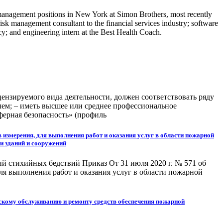
 management positions in New York at Simon Brothers, most recently
sk management consultant to the financial services industry; software
cy; and engineering intern at the Best Health Coach.
ензируемого вида деятельности, должен соответствовать ряду
ем; – иметь высшее или среднее профессиональное
ферная безопасность» (профиль
в измерения, для выполнения работ и оказания услуг в области пожарной
и зданий и сооружений
й стихийных бедствий Приказ От 31 июля 2020 г. № 571 об
ля выполнения работ и оказания услуг в области пожарной
ескому обслуживанию и ремонту средств обеспечения пожарной