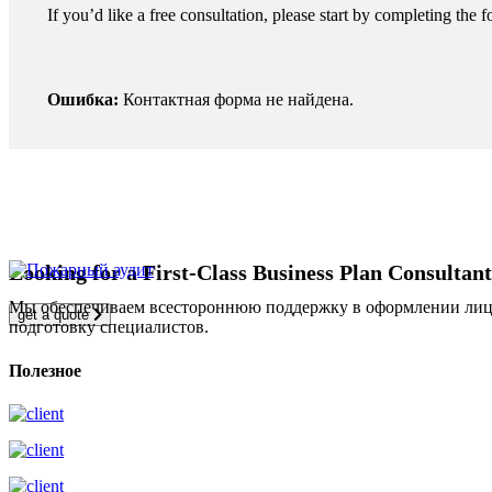
If you’d like a free consultation, please start by completing the f
Ошибка:
Контактная форма не найдена.
Looking for a First-Class Business Plan Consultan
Мы обеспечиваем всестороннюю поддержку в оформлении лицен
get a quote
подготовку специалистов.
Полезное