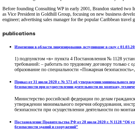
Before founding Consulting WP in early 2001, Brandon started two In
as Vice President in Goldhill Group, focusing on new business develo
engineer; advertising sales manager for the popular Caribbean travel 
publications
Изменения в области лицензирования, вступившие в силу с 01.03.2
1) подпунктом «в» пункта 4 Постановления № 1128 устан
требований: – работать по трудовому договору только 
образование по специальности «Пожарная безопасность»
Приказ от 31 июля 2020 г. № 571 об утверждении минимального пер
безопасности при осуществлении деятельности по монтажу, технич
Министерство российской федерации по делам гражданск
утверждении минимального перечня оборудования, инстру
безопасности при осуществлении деятельности по монта
Постановление Правительства РФ от 28 июля 2020 г. N 1128 “Об у
безопасности зданий и сооружений”