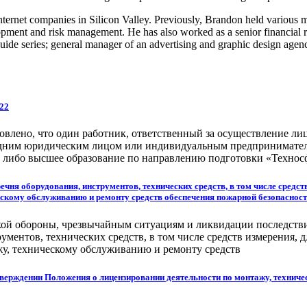
ternet companies in Silicon Valley. Previously, Brandon held various
pment and risk management. He has also worked as a senior financial ri
guide series; general manager of an advertising and graphic design agen
022
овлено, что один работник, ответственный за осуществление лиц
с одним юридическим лицом или индивидуальным предпринимател
, либо высшее образование по направлению подготовки «Технос
ечня оборудования, инструментов, технических средств, в том числе средст
ескому обслуживанию и ремонту средств обеспечения пожарной безопасност
ой обороны, чрезвычайным ситуациям и ликвидации последстви
ментов, технических средств, в том числе средств измерения, д
жу, техническому обслуживанию и ремонту средств
тверждении Положения о лицензировании деятельности по монтажу, технич