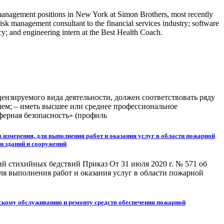
 management positions in New York at Simon Brothers, most recently
sk management consultant to the financial services industry; software
cy; and engineering intern at the Best Health Coach.
ензируемого вида деятельности, должен соответствовать ряду
ем; – иметь высшее или среднее профессиональное
ферная безопасность» (профиль
в измерения, для выполнения работ и оказания услуг в области пожарной
и зданий и сооружений
й стихийных бедствий Приказ От 31 июля 2020 г. № 571 об
ля выполнения работ и оказания услуг в области пожарной
ескому обслуживанию и ремонту средств обеспечения пожарной