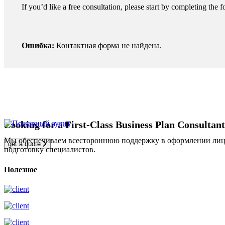
If you’d like a free consultation, please start by completing the f
Ошибка:
Контактная форма не найдена.
Looking for a First-Class Business Plan Consultan
Мы обеспечиваем всестороннюю поддержку в оформлении лицен
get a quote
подготовку специалистов.
Полезное